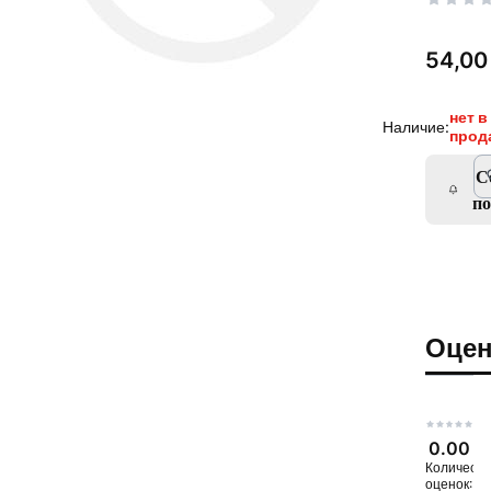
Цена
54,00 
нет в
Наличие:
прод
С
п
Оцен
0.00
Количеств
оценок: