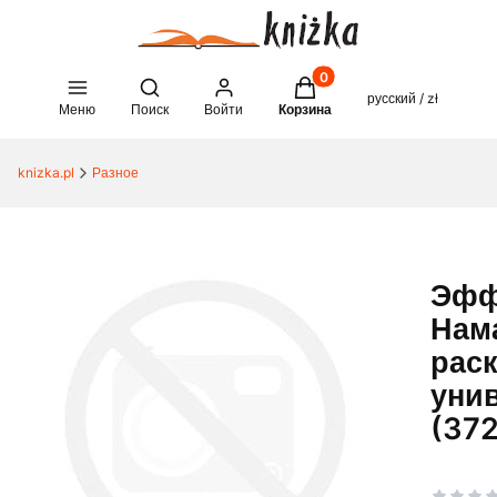
Товары в корзине: 0. See 
Open search engine
русский / zł
Меню
Поиск
Войти
Корзина
knizka.pl
Разное
Эфф
Нам
рас
уни
(37