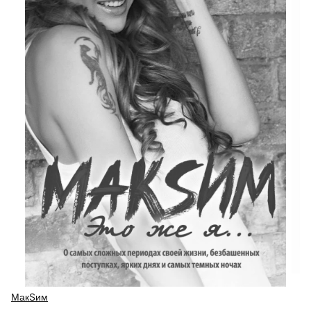
МакSим