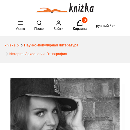
Товары в корзине: 0. See 
Open search engine
русский / zł
Меню
Поиск
Войти
Корзина
knizka.pl
Научно-популярная литература
История. Археология. Этнография