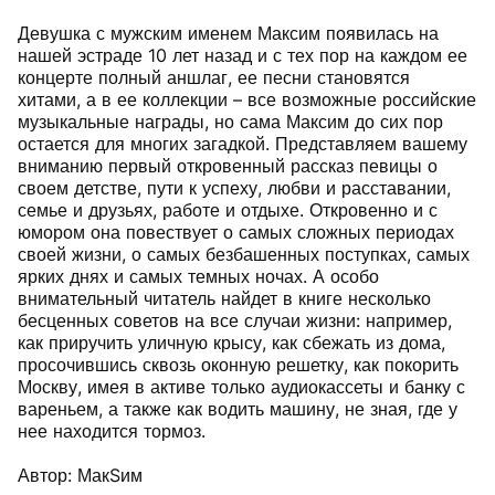
Девушка с мужским именем Максим появилась на
нашей эстраде 10 лет назад и с тех пор на каждом ее
концерте полный аншлаг, ее песни становятся
хитами, а в ее коллекции – все возможные российские
музыкальные награды, но сама Максим до сих пор
остается для многих загадкой. Представляем вашему
вниманию первый откровенный рассказ певицы о
своем детстве, пути к успеху, любви и расставании,
семье и друзьях, работе и отдыхе. Откровенно и с
юмором она повествует о самых сложных периодах
своей жизни, о самых безбашенных поступках, самых
ярких днях и самых темных ночах. А особо
внимательный читатель найдет в книге несколько
бесценных советов на все случаи жизни: например,
как приручить уличную крысу, как сбежать из дома,
просочившись сквозь оконную решетку, как покорить
Москву, имея в активе только аудиокассеты и банку с
вареньем, а также как водить машину, не зная, где у
нее находится тормоз.
Автор: МакSим