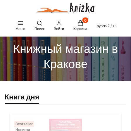
Товары в корзине: 0. See 
Open search engine
русский / zł
Меню
Поиск
Войти
Корзина
Книжный магазин в
Кракове
Книга дня
Bestseller
Новинка