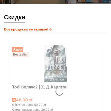
Скидки
Все продукты со скидкой
Акция
Bestseller
Тобі боляче? | Х. Д. Карлтон
Promotional price
48,00 zł
Обычная цена:
60,00 zł
Самая низкая цена:
39,00 zł