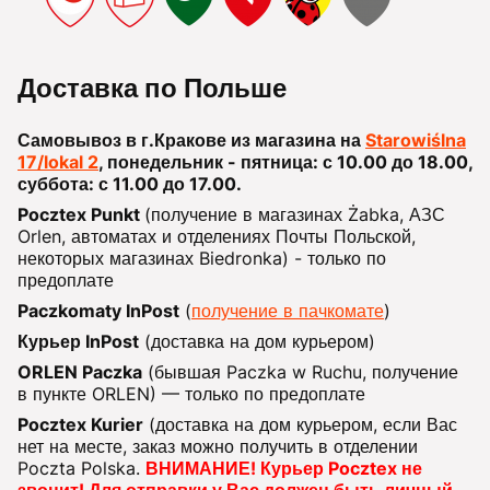
Доставка по Польше
Самовывоз в г.Кракове из магазина на
Starowiślna
17/lokal 2
, понедельник - пятница: с 10.00 до 18.00,
суббота: с 11.00 до 17.00.
Pocztex Punkt
(получение в магазинах Żabka, АЗС
Orlen, автоматах и отделениях Почты Польской,
некоторых магазинах Biedronka) - только по
предоплате
Paczkomaty InPost
(
получение в пачкомате
)
Курьер InPost
(доставка на дом курьером)
ORLEN Paczka
(бывшая Paczka w Ruchu, получение
в пункте ORLEN) — только по предоплате
Pocztex Kurier
(доставка на дом курьером, если Вас
нет на месте, заказ можно получить в отделении
Poczta Polska.
ВНИМАНИЕ! Курьер Pocztex не
звонит! Для отправки у Вас должен быть личный