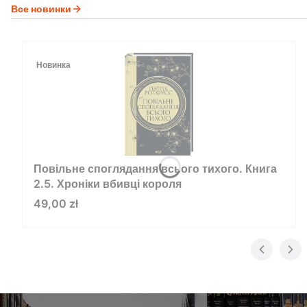
Все новинки
Новинка
Повільне споглядання всього тихого. Книга
2.5. Хроніки вбивці короля
Цена
49,00 zł