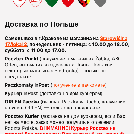
Доставка по Польше
Самовывоз в г.Кракове из магазина на
Starowiślna
17/lokal 2
, понедельник - пятница: с 10.00 до 18.00,
суббота: с 11.00 до 17.00.
Pocztex Punkt
(получение в магазинах Żabka, АЗС
Orlen, автоматах и отделениях Почты Польской,
некоторых магазинах Biedronka) - только по
предоплате
Paczkomaty InPost
(
получение в пачкомате
)
Курьер InPost
(доставка на дом курьером)
ORLEN Paczka
(бывшая Paczka w Ruchu, получение
в пункте ORLEN) — только по предоплате
Pocztex Kurier
(доставка на дом курьером, если Вас
нет на месте, заказ можно получить в отделении
Poczta Polska.
ВНИМАНИЕ! Курьер Pocztex не
звонит! Для отправки у Вас должен быть личный