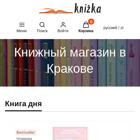
Товары в корзине: 0. See 
Open search engine
русский / zł
Меню
Поиск
Войти
Корзина
Книжный магазин в
Кракове
Книга дня
Bestseller
Новинка