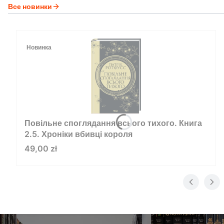
Все новинки
Новинка
Повільне споглядання всього тихого. Книга
2.5. Хроніки вбивці короля
Цена
49,00 zł