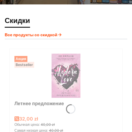
Скидки
Все продукты со скидкой
Акция
Bestseller
Летнее предложение
Promotional price
32,00 zł
Обычная цена:
40,00 zł
Самая низкая цена:
40,00 zł