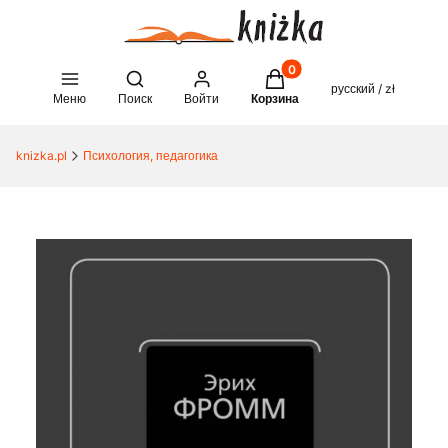
Товары в корзине: 0. See 
Open search engine
русский / zł
Меню
Поиск
Войти
Корзина
knizka.pl
Психология, педагогика