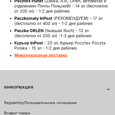
Pocztex Punkt
(Żabka, АЗС Orlen, автоматах и
отделениях Почты Польской) - 14 зл (бесплатно
от 200 зл) - 1-2 дня рабочих
Paczkomaty InPost
(РЕКОМЕНДУЕМ) - 17 зл
(бесплатно от 400 зл) - 1-2 дня рабочих
Paczka ORLEN
(бывшая Ruch) - 13 зл
(бесплатно от 200 зл) -1-3 дня рабочих
Курьер InPost
- 20 зл, Курьер Pocztex Poczta
Polska - 15 зл - 1-2 дня рабочих
Международная доставка
Footer menu
ИНФОРМАЦИЯ
Regulaminy/Пользовательское соглашение
Возврат товара