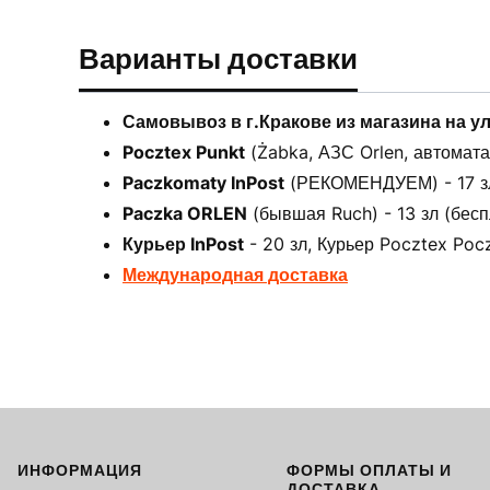
Варианты доставки
Самовывоз в г.Кракове из магазина на у
Pocztex Punkt
(Żabka, АЗС Orlen, автоматах
Paczkomaty InPost
(РЕКОМЕНДУЕМ) - 17 зл 
Paczka ORLEN
(бывшая Ruch) - 13 зл (бесп
Курьер InPost
- 20 зл, Курьер Pocztex Pocz
Международная доставка
ИНФОРМАЦИЯ
ФОРМЫ ОПЛАТЫ И
Footer menu
ДОСТАВКА