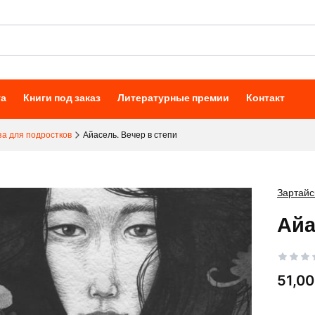
та
Книги под заказ
Литературные премии
Контакт
а для подростков
Айасель. Вечер в степи
Зартайс
Айа
Цена
51,00