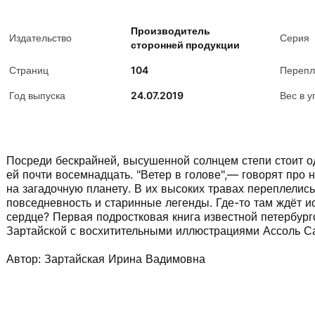
Производитель
Издательство
Серия
сторонней продукции
Страниц
104
Перепл
Год выпуска
24.07.2019
Вес в у
Посреди бескрайней, высушенной солнцем степи стоит од
ей почти восемнадцать. "Ветер в голове",— говорят про
на загадочную планету. В их высоких травах переплелис
повседневность и старинные легенды. Где-то там ждёт и
сердце? Первая подростковая книга известной петербур
Зартайской с восхитительными иллюстрациями Ассоль Са
Автор: Зартайская Ирина Вадимовна