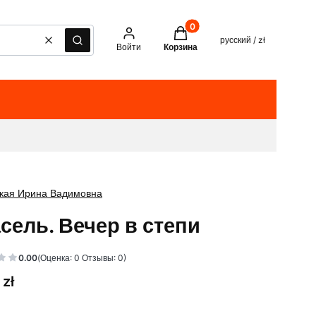
Товары в корзине: 0. See det
русский / zł
Очистить
Поиск
Войти
Корзина
кая Ирина Вадимовна
сель. Вечер в степи
0.00
(Оценка: 0 Отзывы: 0)
 zł