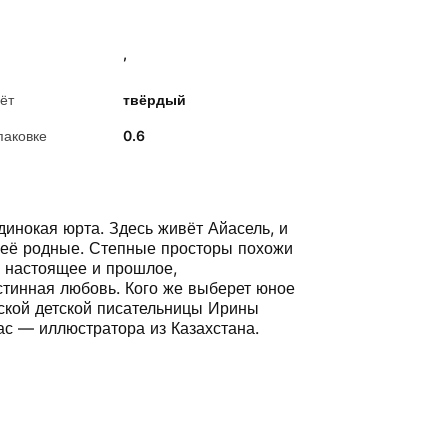
,
ёт
твёрдый
паковке
0.6
инокая юрта. Здесь живёт Айасель, и
 неё родные. Степные просторы похожи
ь настоящее и прошлое,
стинная любовь. Кого же выберет юное
гской детской писательницы Ирины
с — иллюстратора из Казахстана.