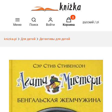
Товары в корзине: 0. See 
Open search engine
русский / zł
Меню
Поиск
Войти
Корзина
knizka.pl
Для детей
Детективы для детей