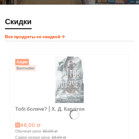
Скидки
Все продукты со скидкой
Акция
Bestseller
Тобі боляче? | Х. Д. Карлтон
Promotional price
48,00 zł
Обычная цена:
60,00 zł
Самая низкая цена:
39,00 zł