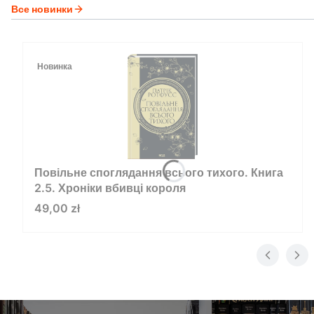
Все новинки
Новинка
Повільне споглядання всього тихого. Книга
2.5. Хроніки вбивці короля
Цена
49,00 zł