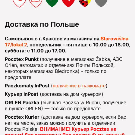
Доставка по Польше
Самовывоз в г.Кракове из магазина на
Starowiślna
17/lokal 2
, понедельник - пятница: с 10.00 до 18.00,
суббота: с 11.00 до 17.00.
Pocztex Punkt
(получение в магазинах Żabka, АЗС
Orlen, автоматах и отделениях Почты Польской,
некоторых магазинах Biedronka) - только по
предоплате
Paczkomaty InPost
(
получение в пачкомате
)
Курьер InPost
(доставка на дом курьером)
ORLEN Paczka
(бывшая Paczka w Ruchu, получение
в пункте ORLEN) — только по предоплате
Pocztex Kurier
(доставка на дом курьером, если Вас
нет на месте, заказ можно получить в отделении
Poczta Polska.
ВНИМАНИЕ! Курьер Pocztex не
звонит! Для отправки у Вас должен быть личный