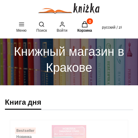
Товары в корзине: 0. See 
Open search engine
русский / zł
Меню
Поиск
Войти
Корзина
Книжный магазин в
Кракове
Книга дня
Bestseller
Новинка