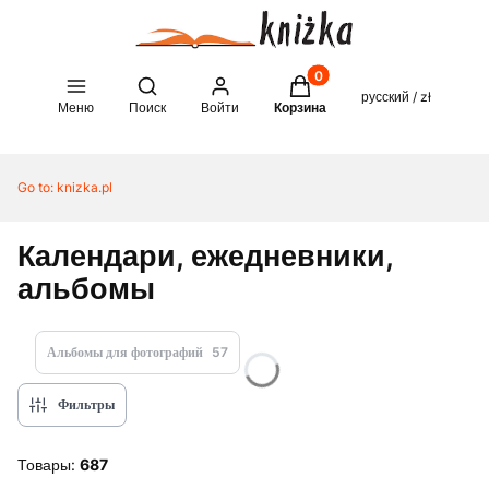
Товары в корзине: 0. See 
Open search engine
русский / zł
Меню
Поиск
Войти
Корзина
Go to:
knizka.pl
Календари, ежедневники,
альбомы
Альбомы для фотографий
57
Фильтры
Товары:
687