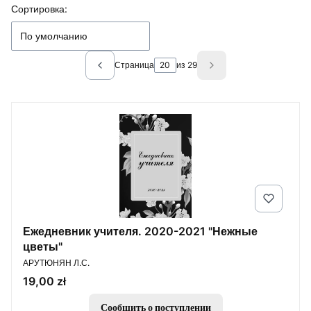
Список товаров
Сортировка:
По умолчанию
Страница
из 29
Previous products
Next products
Ежедневник учителя. 2020-2021 "Нежные
цветы"
ПРОИЗВОДИТЕЛЬ
АРУТЮНЯН Л.С.
Цена
19,00 zł
Сообщить о поступлении