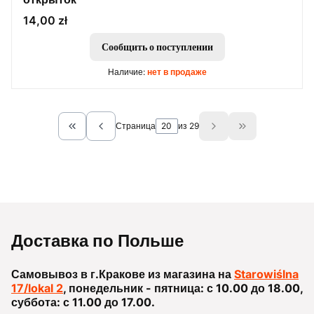
Цена
14,00 zł
Сообщить о поступлении
Наличие:
нет в продаже
Страница
из 29
Return to the first product page
Go to the last 
Доставка по Польше
Самовывоз в г.Кракове из магазина на
Starowiślna
17/lokal 2
, понедельник - пятница: с 10.00 до 18.00,
суббота: с 11.00 до 17.00.