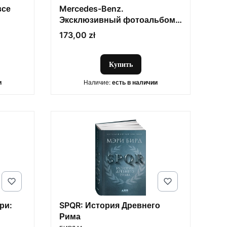
все
Mercedes-Benz.
Эксклюзивный фотоальбом.
История длиной в 140 лет (2-
Цена
173,00 zł
е изд.)
Купить
и
Наличие:
есть в наличии
ри:
SPQR: История Древнего
Рима
ПРОИЗВОДИТЕЛЬ