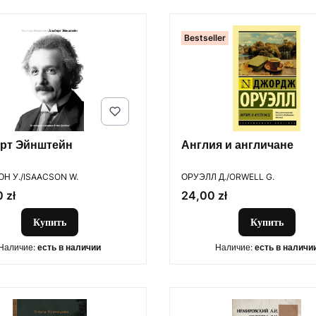
Bestseller
рт Эйнштейн
Англия и англичане
ОДИТЕЛЬ
ПРОИЗВОДИТЕЛЬ
Н У./ISAACSON W.
ОРУЭЛЛ Д./ORWELL G.
Цена
 zł
24,00 zł
Купить
Купить
Наличие:
есть в наличии
Наличие:
есть в наличи