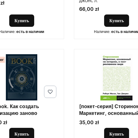
вавшей мир
ДЖОНС Л.
zł
Цена
66,00 zł
Купить
Купить
Наличие:
есть в наличии
Наличие:
есть в наличи
ler
ok. Как создать
[покет-серия] Сторино
изацию заново
Маркетинг, основанный
историях, в пострекла
Цена
 zł
35,00 zł
мире
Купить
Купить