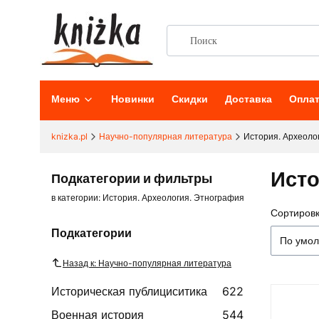
Меню
Новинки
Скидки
Доставка
Опла
knizka.pl
Научно-популярная литература
История. Археоло
Исто
Подкатегории и фильтры
в категории: История. Археология. Этнография
Сортировк
Списо
Подкатегории
По умо
Назад к: Научно-популярная литература
Историческая публициситика
622
Военная история
544