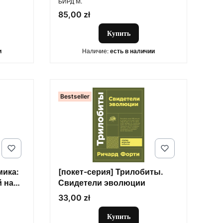
БИРД М.
Цена
85,00 zł
Купить
и
Наличие:
есть в наличии
Bestseller
мика:
[покет-серия] Трилобиты.
 на
Свидетели эволюции
мном
Цена
33,00 zł
Купить