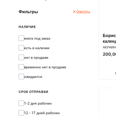
Фильтры
Очистить
НАЛИЧИЕ
Борис
Наличие
книга под заказ
кален
ПРОИЗВ
издан
АКУНИН 
есть в наличии
Цена
200,00
нет в продаже
временно нет в продаже
ожидается
СРОК ОТПРАВКИ
Срок отправки
1-2 дня рабочих
12 - 17 дней рабочих