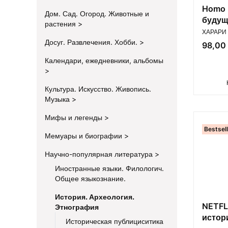
Homo 
Дом. Сад. Огород. Животные и
будущ
растения
ПРОИЗВ
колле
ХАРАРИ 
подпи
Досуг. Развлечения. Хобби.
Цена
98,00 
Календари, ежедневники, альбомы
Культура. Искусство. Живопись.
Музыка
Мифы и легенды
Bestsel
Мемуары и биографии
Научно-популярная литература
Иностранные языки. Филологич.
Общее языкознание.
История. Археология.
NETFL
Этнография
истор
Историческая публициситика