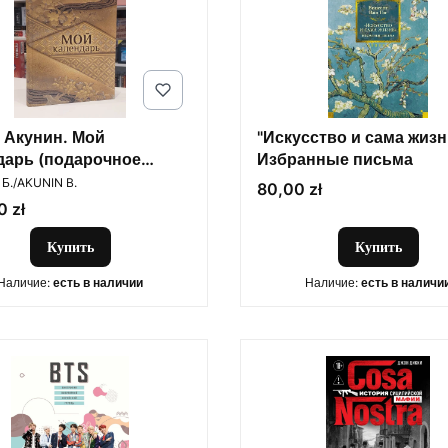
 Акунин. Мой
"Искусство и сама жизн
дарь (подарочное
Избранные письма
ОДИТЕЛЬ
ие в суперобложке)
Б./AKUNIN B.
Цена
80,00 zł
 zł
Купить
Купить
Наличие:
есть в наличии
Наличие:
есть в наличи