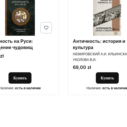
ность на Руси:
Античность: история и
ение чудовищ
культура
ПРОИЗВОДИТЕЛЬ
НЕМИРОВСКИЙ А.И. ИЛЬИНСКАЯ
zł
УКОЛОВА В.И.
Цена
69,00 zł
Купить
Купить
Наличие:
есть в наличии
Наличие:
есть в наличи