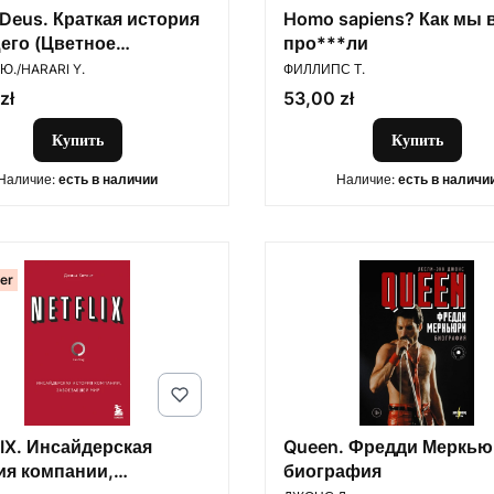
Deus. Краткая история
Homo sapiens? Как мы 
его (Цветное
про***ли
ОДИТЕЛЬ
ПРОИЗВОДИТЕЛЬ
кционное издание с
Ю./HARARI Y.
ФИЛЛИПС Т.
сью автора)
Цена
zł
53,00 zł
Купить
Купить
Наличие:
есть в наличии
Наличие:
есть в наличи
ler
IX. Инсайдерская
Queen. Фредди Меркью
ия компании,
биография
ПРОИЗВОДИТЕЛЬ