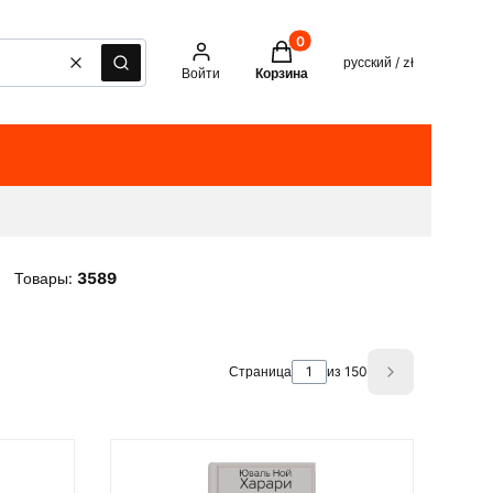
Товары в корзине: 0. See det
русский / zł
Очистить
Поиск
Войти
Корзина
Товары:
3589
Страница
из 150
Next product