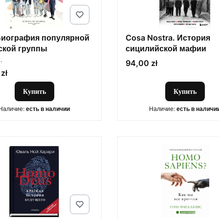
Биография популярной
Cosa Nostra. История
ской группы
сицилийской мафии
ОДИТЕЛЬ
.
Цена
94,00 zł
zł
Купить
Купить
Наличие:
есть в наличии
Наличие:
есть в наличи