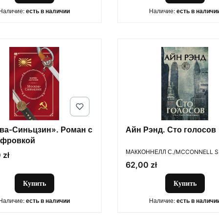
Наличие:
есть в наличии
Наличие:
есть в наличи
ва-Синьцзин». Роман с
Айн Рэнд. Сто голосов
ифровкой
ПРОИЗВОДИТЕЛЬ
МАККОННЕЛЛ С./MCCONNELL S
 zł
Цена
62,00 zł
Купить
Купить
Наличие:
есть в наличии
Наличие:
есть в наличи