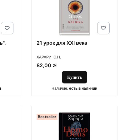
ь".
21 урок для XXI века
ПРОИЗВОДИТЕЛЬ
ХАРАРИ Ю.Н.
Цена
82,00 zł
Купить
и
Наличие:
есть в наличии
Bestseller