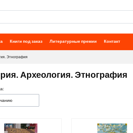
та
Книги под заказ
Литературные премии
Контакт
гия. Этнография
рия. Археология. Этнография
а:
к товаров
лчанию