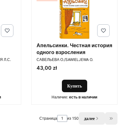
Апельсинки. Честная история
одного взросления
ПРОИЗВОДИТЕЛЬ
 Л.С.
САВЕЛЬЕВА О./SAWIELJEWA O.
Цена
43,00 zł
Купить
и
Наличие:
есть в наличии
далее
Страница
из 150
Go to the las