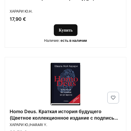
ПРОИЗВОДИТЕЛЬ
ХАРАРИ Ю.Н.
Цена
17,90 €
Купить
Наличие:
есть в наличии
Homo Deus. Краткая история будущего
(Цветное коллекционное издание с подписью
ПРОИЗВОДИТЕЛЬ
автора)
ХАРАРИ Ю./HARARI Y.