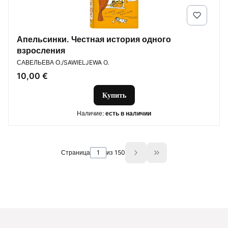
Апельсинки. Честная история одного
взросления
ПРОИЗВОДИТЕЛЬ
САВЕЛЬЕВА О./SAWIELJEWA O.
Цена
10,00 €
Купить
Наличие:
есть в наличии
Страница
из 150
Go to the last page 