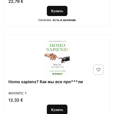
Цена
22,79 €
Купить
Наличие:
есть в наличии
Homo sapiens? Как мы все про***ли
ПРОИЗВОДИТЕЛЬ
ФИЛЛИПС Т.
Цена
12,32 €
Купить