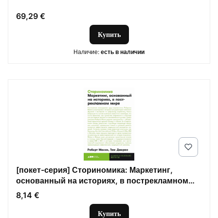
Цена
69,29 €
Купить
Наличие:
есть в наличии
[покет-серия] Сториномика: Маркетинг,
основанный на историях, в пострекламном
мире
Цена
8,14 €
Купить