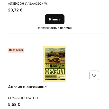
ПРОИЗВОДИТЕЛЬ
АЙЗЕКСОН У./ISAACSON W.
Цена
23,72 €
Купить
Наличие:
есть в наличии
Bestseller
Англия и англичане
ПРОИЗВОДИТЕЛЬ
ОРУЭЛЛ Д./ORWELL G.
Цена
5,58 €