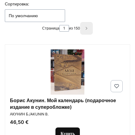
Список товаров
Сортировка:
По умолчанию
Страница
из 150
Next products
Борис Акунин. Мой календарь (подарочное
издание в суперобложке)
ПРОИЗВОДИТЕЛЬ
АКУНИН Б./AKUNIN B.
Цена
46,50 €
Купить