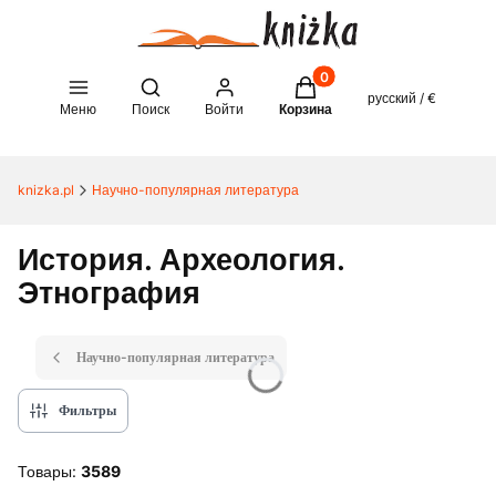
Товары в корзине: 0. See 
Open search engine
русский / €
Меню
Поиск
Войти
Корзина
knizka.pl
Научно-популярная литература
История. Археология.
Этнография
Научно-популярная литература
Фильтры
Товары:
3589