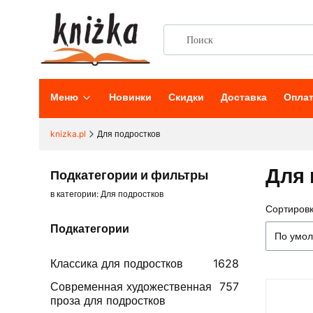
Меню
Новинки
Скидки
Доставка
Опла
knizka.pl
Для подростков
Для 
Подкатегории и фильтры
в категории: Для подростков
Сортировк
Списо
Подкатегории
По умо
Классика для подростков
1628
Современная художественная
757
проза для подростков