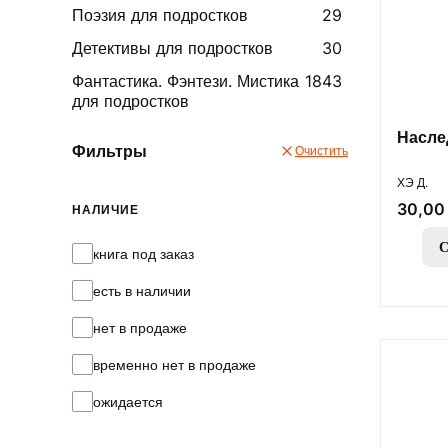
Поэзия для подростков
29
Детективы для подростков
30
Фантастика. Фэнтези. Мистика
1843
для подростков
Насле
Фильтры
Очистить
ПРОИЗВ
ХЭ Д.
Цена
30,00 
НАЛИЧИЕ
С
Наличие
книга под заказ
есть в наличии
нет в продаже
временно нет в продаже
ожидается