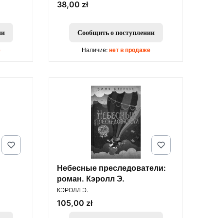
Цена
38,00 zł
ии
Сообщить о поступлении
е
Наличие:
нет в продаже
Небесные преследователи:
роман. Кэролл Э.
ПРОИЗВОДИТЕЛЬ
КЭРОЛЛ Э.
Цена
105,00 zł