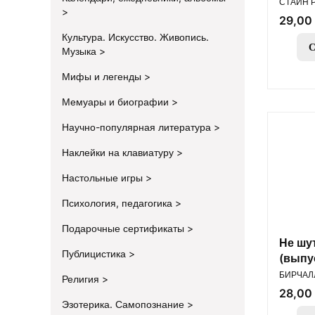
СТАЙН Р
Цена
29,00 
Культура. Искусство. Живопись.
С
Музыка
Мифы и легенды
Мемуары и биографии
Научно-популярная литература
Наклейки на клавиатуру
Настольные игры
Психология, педагогика
Подарочные сертификаты
Не шу
Публицистика
(выпус
ПРОИЗВ
БИРЧАЛЛ
Религия
Цена
28,00 
Эзотерика. Самопознание