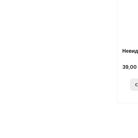
Невид
Цена
39,00 
С