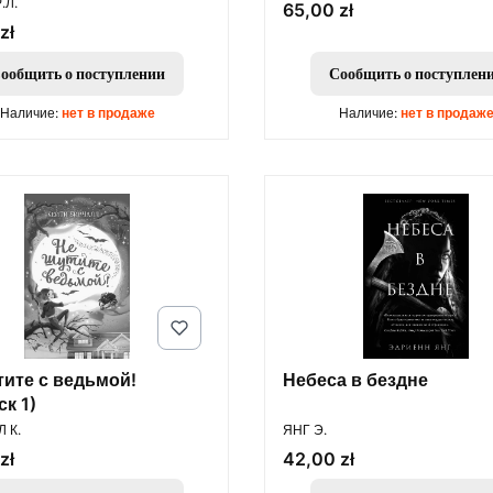
.Л.
Цена
65,00 zł
zł
ообщить о поступлении
Сообщить о поступлен
Наличие:
нет в продаже
Наличие:
нет в продаж
тите с ведьмой!
Небеса в бездне
к 1)
ОДИТЕЛЬ
ПРОИЗВОДИТЕЛЬ
 К.
ЯНГ Э.
Цена
zł
42,00 zł