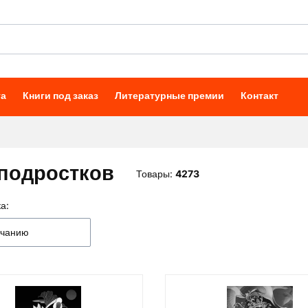
та
Книги под заказ
Литературные премии
Контакт
подростков
Товары:
4273
а:
к товаров
лчанию