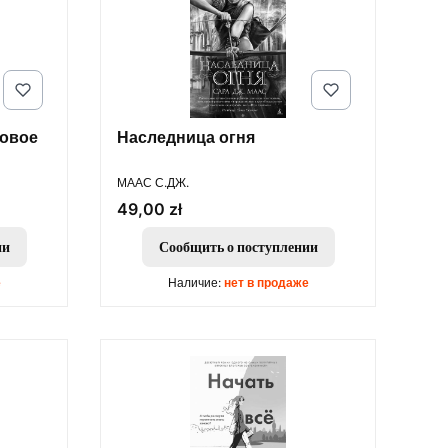
новое
Наследница огня
ПРОИЗВОДИТЕЛЬ
МААС С.ДЖ.
Цена
49,00 zł
ии
Сообщить о поступлении
е
Наличие:
нет в продаже