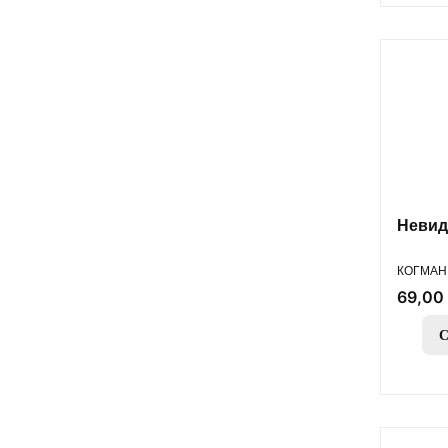
Невид
ПРОИЗВ
КОГМАН
Цена
69,00 
С