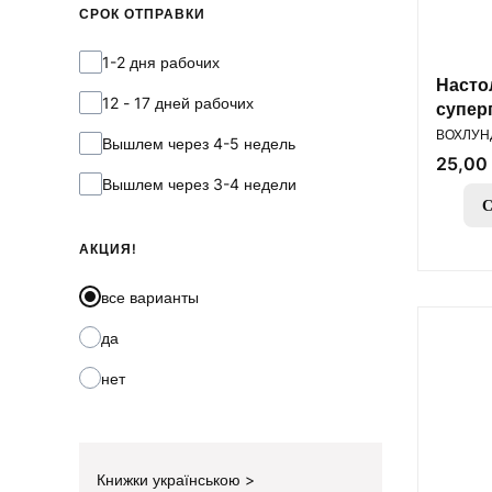
СРОК ОТПРАВКИ
Срок отправки
1-2 дня рабочих
Насто
12 - 17 дней рабочих
суперг
ПРОИЗВ
Руков
ВОХЛУНД
Вышлем через 4-5 недель
Цена
25,00 
Вышлем через 3-4 недели
С
АКЦИЯ!
все варианты
да
нет
Книжки українською