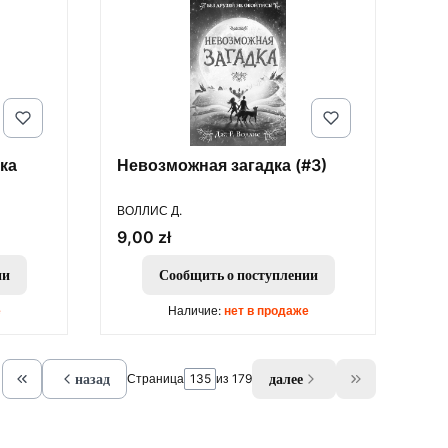
ка
Невозможная загадка (#3)
ПРОИЗВОДИТЕЛЬ
ВОЛЛИС Д.
Цена
9,00 zł
ии
Сообщить о поступлении
е
Наличие:
нет в продаже
назад
далее
Страница
из 179
Return to the first product page
Go to the las