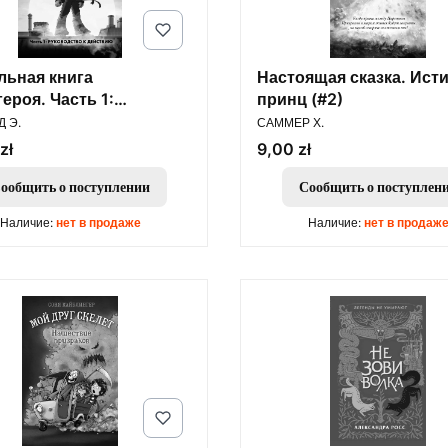
льная книга
Настоящая сказка. Ист
ероя. Часть 1:
принц (#2)
ОДИТЕЛЬ
ПРОИЗВОДИТЕЛЬ
одство к действию
 Э.
САММЕР Х.
Цена
zł
9,00 zł
ообщить о поступлении
Сообщить о поступлен
Наличие:
нет в продаже
Наличие:
нет в продаж