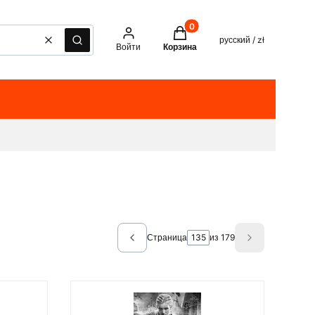
Товары в корзине: 0. See det
русский / zł
Очистить
Поиск
Войти
Корзина
Страница
из 179
Previous products
Next product