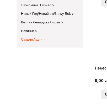
С
Экономика. Бизнес
Новый Год/Новий рік/Nowy Rok
Кнігі на беларускай мове
Новинки
Скидки/Акции
End of menu
Небес
Цена
9,00 z
С