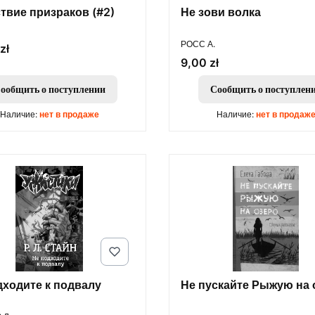
твие призраков (#2)
Не зови волка
ПРОИЗВОДИТЕЛЬ
РОСС А.
zł
Цена
9,00 zł
ообщить о поступлении
Сообщить о поступлен
Наличие:
нет в продаже
Наличие:
нет в продаж
дходите к подвалу
Не пускайте Рыжую на 
ОДИТЕЛЬ