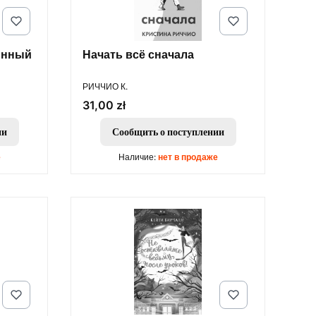
инный
Начать всё сначала
ПРОИЗВОДИТЕЛЬ
РИЧЧИО К.
Цена
31,00 zł
ии
Сообщить о поступлении
е
Наличие:
нет в продаже