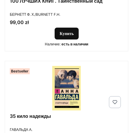
100 ЛУЧШИХ КНИГ. Таинственный сад
ПРОИЗВОДИТЕЛЬ
БЕРНЕТТ Ф. Х./BURNETT F.H.
Цена
99,00 zł
Купить
Наличие:
есть в наличии
Bestseller
35 кило надежды
ПРОИЗВОДИТЕЛЬ
ГАВАЛЬДА А.