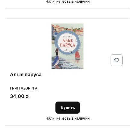
Наличие:
есть в наличии
Алые паруса
ПРОИЗВОДИТЕЛЬ
ГРИН А./GRIN A.
Цена
34,00 zł
Купить
Наличие:
есть в наличии