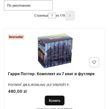
По умолчанию
Страница
из 179
Next products
Bestseller
Гарри Поттер. Комплект из 7 книг в футляре
ПРОИЗВОДИТЕЛЬ
РОУЛИНГ ДЖ.К./ROWLING JK/ГЭЛБРЕЙТ Р.
Цена
480,00 zł
Купить