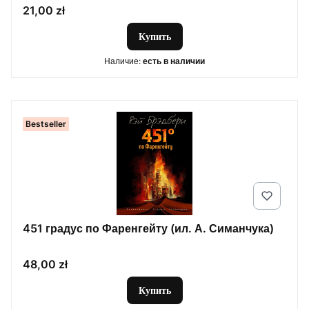
Цена
21,00 zł
Купить
Наличие:
есть в наличии
Bestseller
451 градус по Фаренгейту (ил. А. Симанчука)
Цена
48,00 zł
Купить