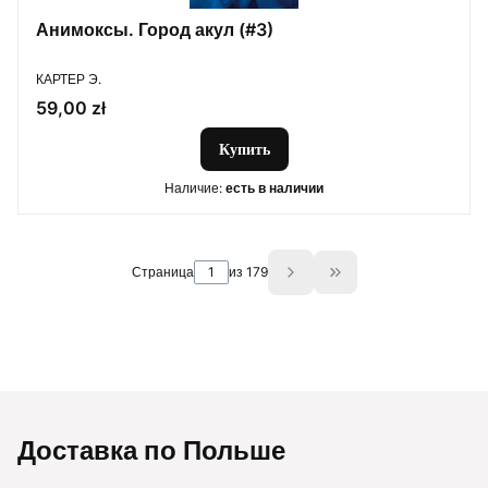
Анимоксы. Город акул (#3)
ПРОИЗВОДИТЕЛЬ
КАРТЕР Э.
Цена
59,00 zł
Купить
Наличие:
есть в наличии
Страница
из 179
Go to the last page 
Доставка по Польше