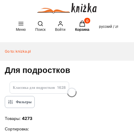
Товары в корзине: 0. See 
Open search engine
русский / zł
Меню
Поиск
Войти
Корзина
Go to:
knizka.pl
Для подростков
Классика для подростков
1628
Фильтры
Товары:
4273
Список товаров
Сортировка: