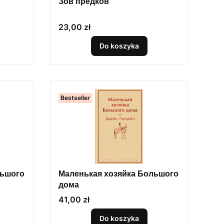
Зов предков
Cena
23,00 zł
Do koszyka
Bestseller
льшого
Маленькая хозяйка Большого
дома
Cena
41,00 zł
Do koszyka