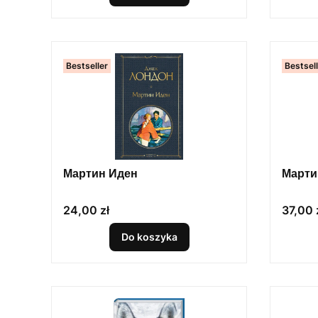
Bestseller
Bestsel
Мартин Иден
Марти
Cena
Cena
24,00 zł
37,00 
Do koszyka