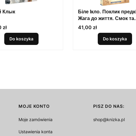
 Клык
Біле Ікло. Поклик предк
Жага до життя. Смок та
Малюк. Повна версія
Cena
 zł
41,00 zł
Do koszyka
Do koszyka
MOJE KONTO
PISZ DO NAS:
Moje zamówienia
shop@knizka.pl
Ustawienia konta