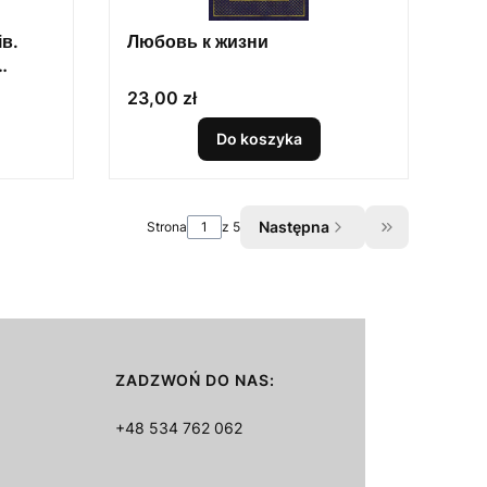
ів.
Любовь к жизни
Cena
23,00 zł
Do koszyka
Następna
Strona
z 5
Przejdź do os
ZADZWOŃ DO NAS:
+48 534 762 062