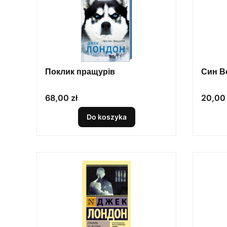
Поклик пращурів
Син В
Cena
Cena
68,00 zł
20,00 
Do koszyka