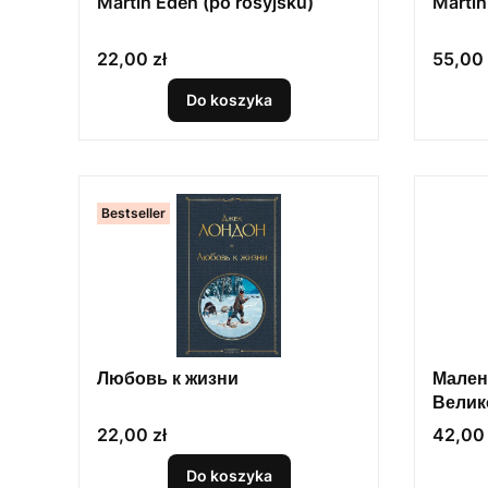
Martin Eden (po rosyjsku)
Martin
Cena
Cena
22,00 zł
55,00 
Do koszyka
Bestseller
Любовь к жизни
Мален
Велик
Cena
Cena
22,00 zł
42,00 
Do koszyka