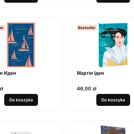
ler
Bestseller
н Иден
Мартін Іден
Cena
zł
46,00 zł
Do koszyka
Do koszyka