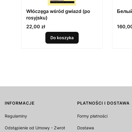
Włóczęga wśród gwiazd (po
Белый
rosyjsku)
Cena
Cena
22,00 zł
160,00
Do koszyka
INFORMACJE
PŁATNOŚCI I DOSTAWA
Linki w stopce
Regulaminy
Formy płatności
Odstąpienie od Umowy - Zwrot
Dostawa