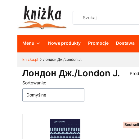
Menu
Nowe produkty
Promocje
Dostawa
knizka.pl
Лондон Дж./London J.
Лондон Дж./London J.
Pro
Sortowanie:
Lista produktów
Domyślne
Bestsel