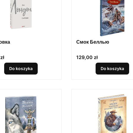
овка
Смок Беллью
Cena
zł
129,00 zł
Do koszyka
Do koszyka