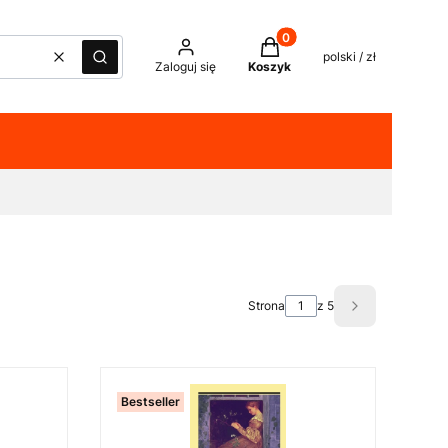
Produkty w koszyku: 0. Z
polski / zł
Wyczyść
Szukaj
Zaloguj się
Koszyk
Strona
z 5
Następne pro
Bestseller