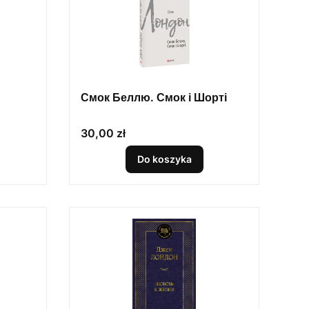
Смок Беллю. Смок і Шорті
Cena
30,00 zł
Do koszyka