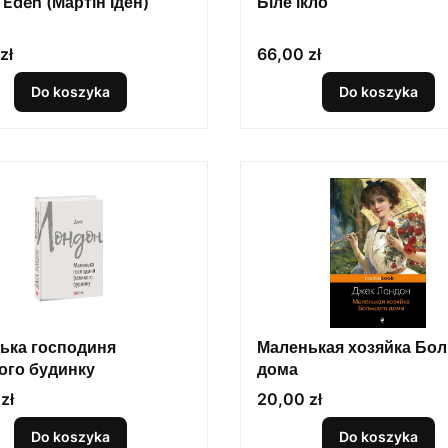
 Eden (Мартін Іден)
Біле ікло
Cena
zł
66,00 zł
Do koszyka
Do koszyka
ька господиня
Маленькая хозяйка Бо
ого будинку
дома
Cena
zł
20,00 zł
Do koszyka
Do koszyka