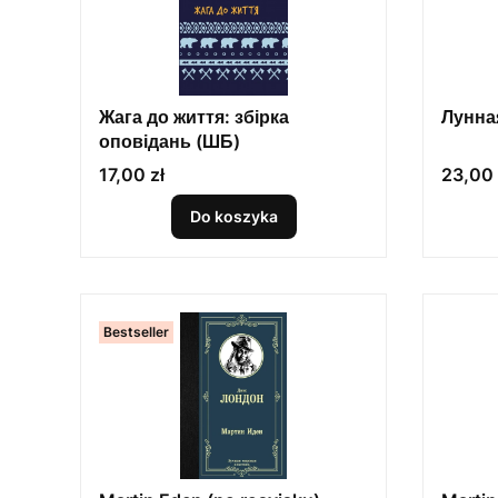
Жага до життя: збірка
Лунна
оповідань (ШБ)
Cena
Cena
17,00 zł
23,00 
Do koszyka
Bestseller