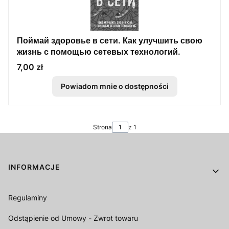
Поймай здоровье в сети. Как улучшить свою
жизнь с помощью сетевых технологий.
Cena
7,00 zł
Powiadom mnie o dostępności
Strona
z 1
Linki w stopce
INFORMACJE
Regulaminy
Odstąpienie od Umowy - Zwrot towaru