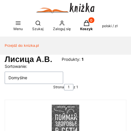
Produkty w koszyku: 0
Otwórz wyszukiwarkę
polski / zł
Menu
Szukaj
Zaloguj się
Koszyk
Przejdź do:
knizka.pl
Лисица А.В.
Produkty:
1
Lista produktów
Sortowanie:
Domyślne
Strona
z 1