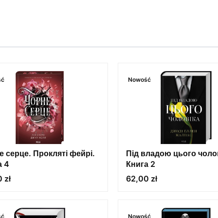
ść
Nowość
е серце. Прокляті фейрі.
Під владою цього чолов
а 4
Книга 2
Cena
 zł
62,00 zł
ść
Nowość