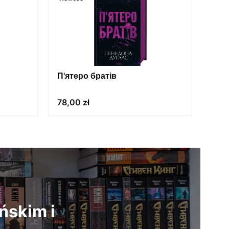
П'ятеро братів
Cena
78,00 zł
ńskim i