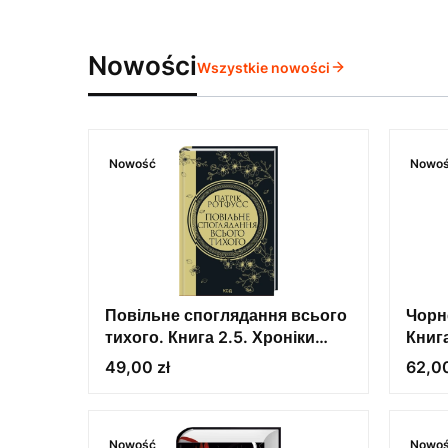
Nowości
Wszystkie nowości
Nowość
Nowo
Повільне споглядання всього
Чорн
тихого. Книга 2.5. Хроніки
Книг
вбивці короля
Cena
Cena
49,00 zł
62,00
Nowość
Nowo