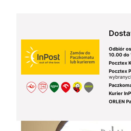
Dosta
Odbiór os
10.00 do 
Pocztex K
Pocztex 
wybranych
Paczkoma
Kurier In
ORLEN P