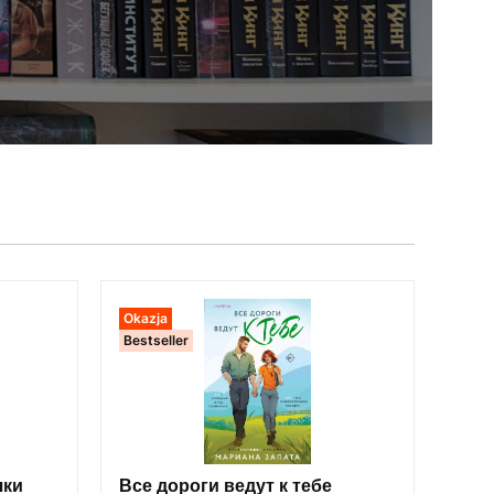
Okazja
Bestseller
чки
Все дороги ведут к тебе