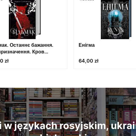
мак. Останнє бажання.
Енігма
призначення. Кров
в (кн. 1)
Cena
0 zł
64,00 zł
i w językach rosyjskim, ukrai