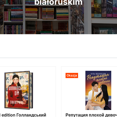
białoruskim
Okazja
d edition Голландський
Репутация плохой дево