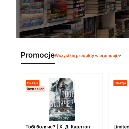
Promocje
Wszystkie produkty w promocji
Okazja
Okazja
Bestseller
Тобі боляче? | Х. Д. Карлтон
Limite