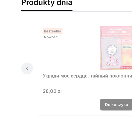
Produkty dnia
Bestseller
Nowość
Укради мое сердце, тайный поклонни
Cena
28,00 zł
Do koszyka