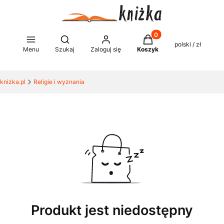
Produkty w koszyku: 0
Otwórz wyszukiwarkę
polski / zł
Menu
Szukaj
Zaloguj się
Koszyk
knizka.pl
Religie i wyznania
Produkt jest niedostępny