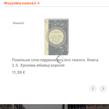
Wszystkie nowości
Nowość
Повільне споглядання всього тихого. Книга
2.5. Хроніки вбивці короля
Cena
11,39 €