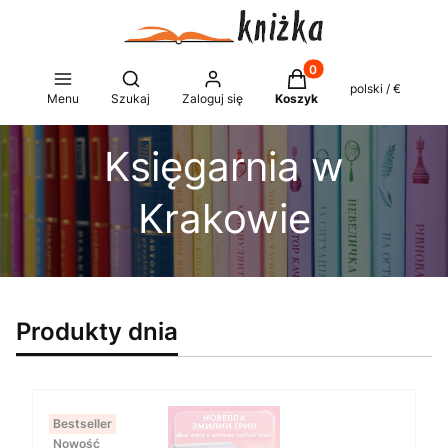
Produkty w koszyku: 0
Otwórz wyszukiwarkę
polski / €
Menu
Szukaj
Zaloguj się
Koszyk
Księgarnia w
Krakowie
Produkty dnia
Bestseller
Nowość