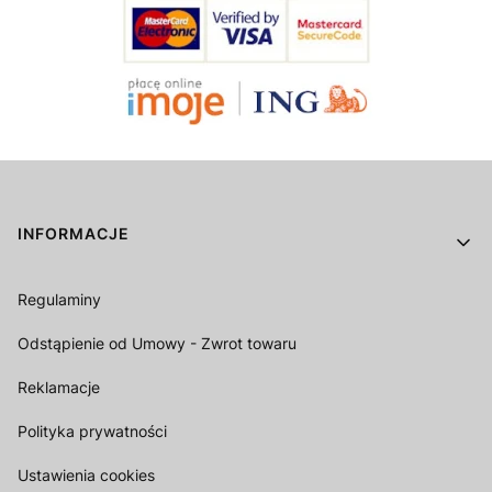
Linki w stopce
INFORMACJE
Regulaminy
Odstąpienie od Umowy - Zwrot towaru
Reklamacje
Polityka prywatności
Ustawienia cookies