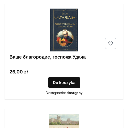
Ваше благородие, госпожа Удача
Cena
26,00 zł
Do koszyka
Dostępność:
dostępny