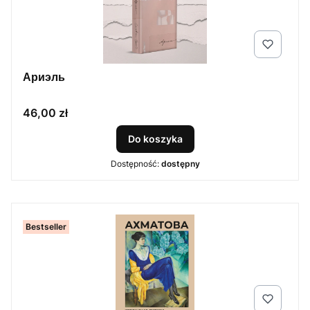
Ариэль
Cena
46,00 zł
Do koszyka
Dostępność:
dostępny
Bestseller