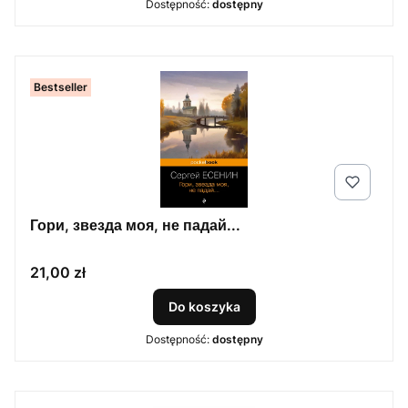
Dostępność:
dostępny
Bestseller
Гори, звезда моя, не падай...
Cena
21,00 zł
Do koszyka
Dostępność:
dostępny