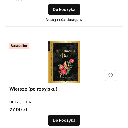
Do koszyka
Dostępność:
dostępny
Bestseller
Wiersze (po rosyjsku)
PRODUCENT
ФЕТ А./FET A.
Cena
27,00 zł
Do koszyka