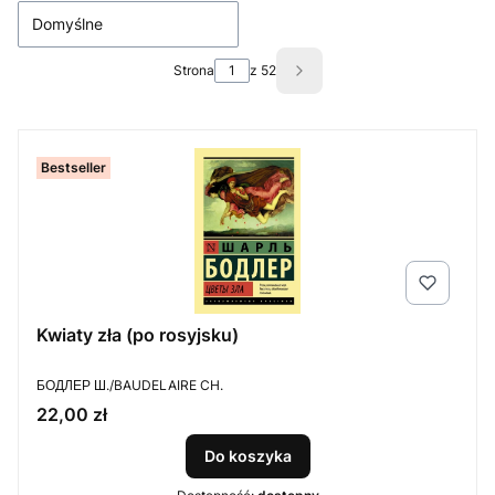
Domyślne
Strona
z 52
Następne produkty
Bestseller
Kwiaty zła (po rosyjsku)
PRODUCENT
БОДЛЕР Ш./BAUDELAIRE CH.
Cena
22,00 zł
Do koszyka