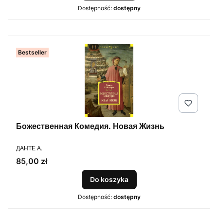
Dostępność:
dostępny
Bestseller
Божественная Комедия. Новая Жизнь
PRODUCENT
ДАНТЕ А.
Cena
85,00 zł
Do koszyka
Dostępność:
dostępny