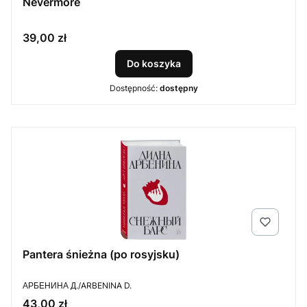
Nevermore
Cena
39,00 zł
Do koszyka
Dostępność:
dostępny
Pantera śnieżna (po rosyjsku)
PRODUCENT
АРБЕНИНА Д./ARBENINA D.
Cena
43,00 zł