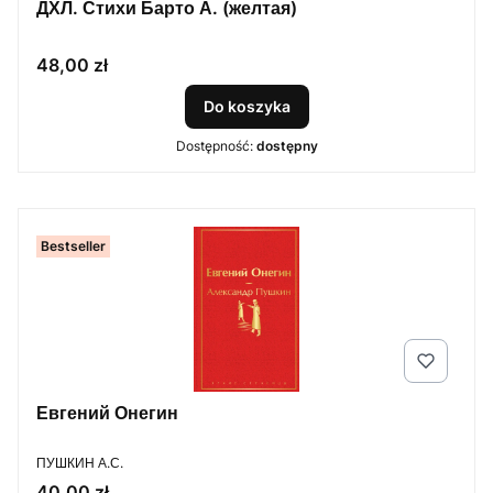
ДХЛ. Стихи Барто А. (желтая)
Cena
48,00 zł
Do koszyka
Dostępność:
dostępny
Bestseller
Евгений Онегин
PRODUCENT
ПУШКИН А.С.
Cena
40,00 zł