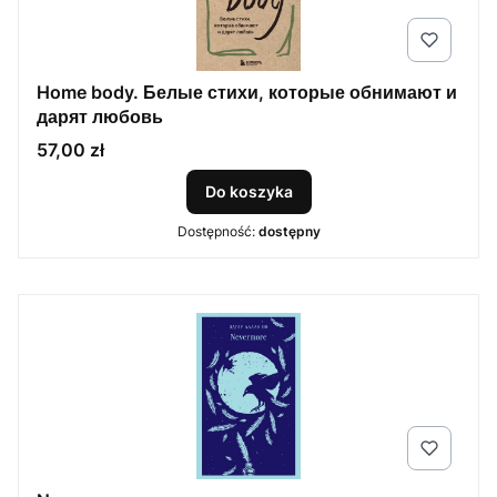
Home body. Белые стихи, которые обнимают и
дарят любовь
Cena
57,00 zł
Do koszyka
Dostępność:
dostępny