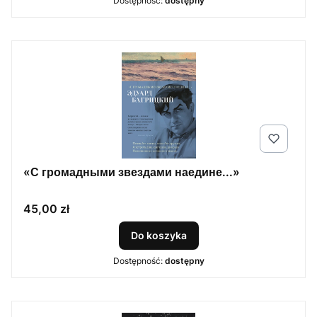
Dostępność:
dostępny
«С громадными звездами наедине...»
Cena
45,00 zł
Do koszyka
Dostępność:
dostępny