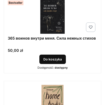
Bestseller
365 воинов внутри меня. Сила нежных стихов
Cena
50,00 zł
Do koszyka
Dostępność:
dostępny