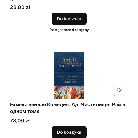
Cena
26,00 zł
Do koszyka
Dostępność:
dostępny
Божественная Комедия. Ад. Чистилище. Рай в
одном томе
Cena
73,00 zł
Do koszyka