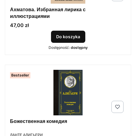
Ахматова. Избранная лирика с
иллюстрациями
Cena
47,00 zł
Do koszyka
Dostępność:
dostępny
Bestseller
Божественная комедия
PRODUCENT
ДАНТЕ АЛИГЬЕРИ