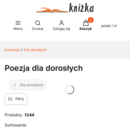
Produkty w koszyku: 0
Otwórz wyszukiwarkę
polski / zł
Menu
Szukaj
Zaloguj się
Koszyk
knizka.pl
Dla dorosłych
Poezja dla dorosłych
Dla dorosłych
Filtry
Produkty:
1244
Lista produktów
Sortowanie: